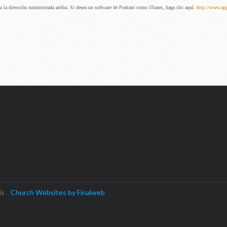
ba la dirección suministrada arriba. Si desea un software de Podcast como iTunes, haga clic aquí:
http://www.ap
asis
Church Websites by Finalweb