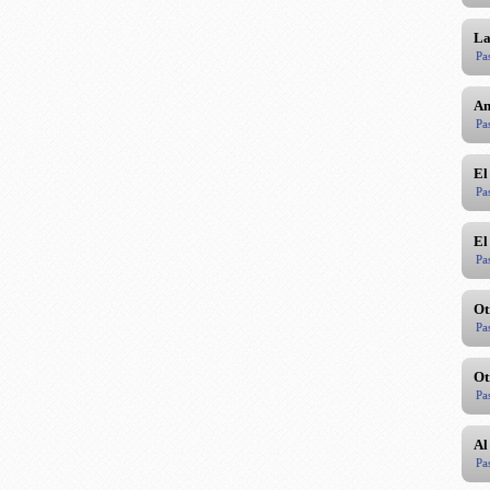
La
Pa
An
Pa
El
Pa
El
Pa
Ot
Pa
Ot
Pa
Al
Pa