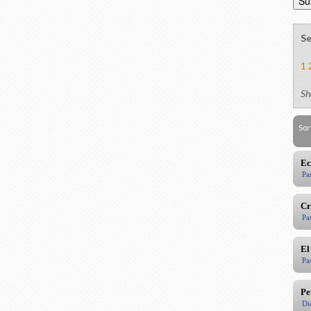
Se
1
Sh
Sor
Ec
Pa
Cr
Pa
El
Pa
Pe
Di