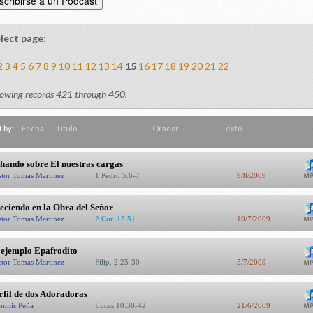
lect page:
2
3
4
5
6
7
8
9
10
11
12
13
14
15
16
17
18
19
20
21
22
owing records 421 through 450.
t by:
Fecha
Título
Orador
Texto
hando sobre El nuestras cargas
stor Tomas Martinez
1 Pedro 5:6-7
9/8/2009
eciendo en la Obra del Señor
stor Tomas Martinez
2 Cor. 15:51
19/7/2009
 ejemplo Epafrodito
stor Tomas Martinez
Filip. 2:25-30
5/7/2009
rfil de dos Adoradoras
onnis Peña
Lucas 10:38-42
21/6/2009