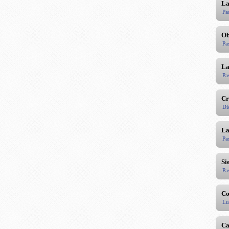
La
Pa
Ob
Pa
La
Pa
Cr
Di
La
Pa
Si
Pa
Co
Lu
Ca