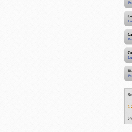
Pa
Co
Lu
Ca
Pa
Co
Lu
Di
Pa
Se
1
Sh