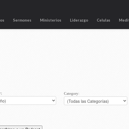
tos
Sermones
Ministerios
Liderazgo
Celulas
Medi
r:
Category: