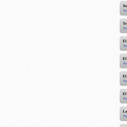
Yo
Pa
Tr
Pa
El
Pa
El
Pa
El
Pa
El
Pa
La
Pa