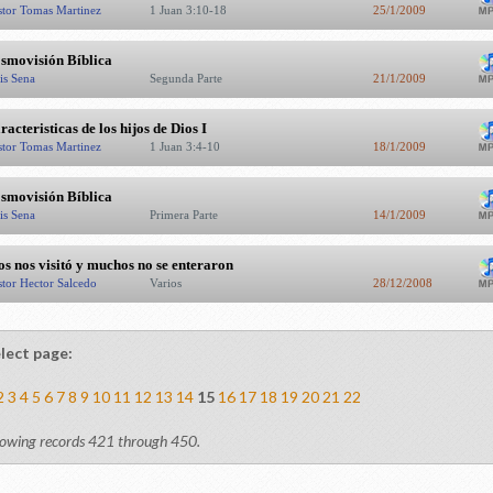
stor Tomas Martinez
1 Juan 3:10-18
25/1/2009
smovisión Bí­blica
is Sena
Segunda Parte
21/1/2009
racteristicas de los hijos de Dios I
stor Tomas Martinez
1 Juan 3:4-10
18/1/2009
smovisión Bí­blica
is Sena
Primera Parte
14/1/2009
os nos visitó y muchos no se enteraron
stor Hector Salcedo
Varios
28/12/2008
lect page:
2
3
4
5
6
7
8
9
10
11
12
13
14
15
16
17
18
19
20
21
22
owing records 421 through 450.