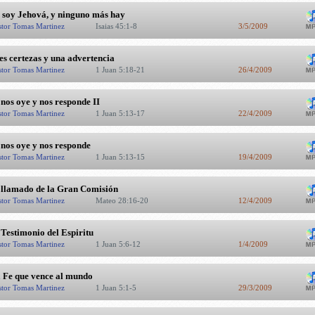
 soy Jehová, y ninguno más hay
stor Tomas Martinez
Isaias 45:1-8
3/5/2009
es certezas y una advertencia
stor Tomas Martinez
1 Juan 5:18-21
26/4/2009
 nos oye y nos responde II
stor Tomas Martinez
1 Juan 5:13-17
22/4/2009
 nos oye y nos responde
stor Tomas Martinez
1 Juan 5:13-15
19/4/2009
 llamado de la Gran Comisión
stor Tomas Martinez
Mateo 28:16-20
12/4/2009
 Testimonio del Espiritu
stor Tomas Martinez
1 Juan 5:6-12
1/4/2009
 Fe que vence al mundo
stor Tomas Martinez
1 Juan 5:1-5
29/3/2009