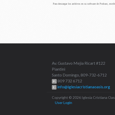
Para descargar los archivos en su software de Podcast, escri
Av. Gustavo Mejia Ricart #122
Piantini
Santo Domingo, 809-732-6712
809 732 6712
P:
info@iglesiacristianaoasis.org
E:
Copyright © 2026 Iglesia Cristiana O
User Login