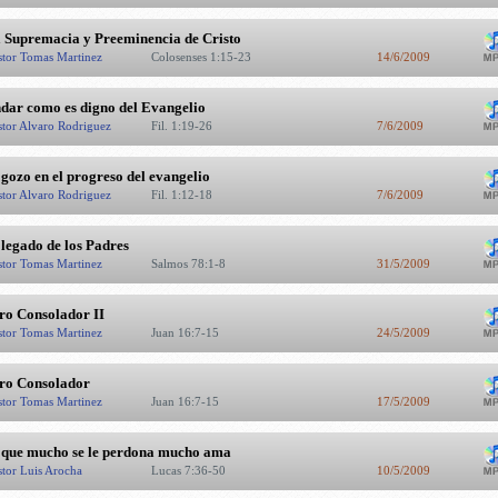
 Supremacia y Preeminencia de Cristo
stor Tomas Martinez
Colosenses 1:15-23
14/6/2009
dar como es digno del Evangelio
stor Alvaro Rodriguez
Fil. 1:19-26
7/6/2009
 gozo en el progreso del evangelio
stor Alvaro Rodriguez
Fil. 1:12-18
7/6/2009
 legado de los Padres
stor Tomas Martinez
Salmos 78:1-8
31/5/2009
ro Consolador II
stor Tomas Martinez
Juan 16:7-15
24/5/2009
ro Consolador
stor Tomas Martinez
Juan 16:7-15
17/5/2009
 que mucho se le perdona mucho ama
stor Luis Arocha
Lucas 7:36-50
10/5/2009