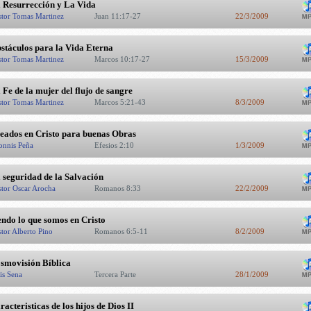
 Resurrección y La Vida
stor Tomas Martinez
Juan 11:17-27
22/3/2009
stáculos para la Vida Eterna
stor Tomas Martinez
Marcos 10:17-27
15/3/2009
 Fe de la mujer del flujo de sangre
stor Tomas Martinez
Marcos 5:21-43
8/3/2009
eados en Cristo para buenas Obras
onnis Peña
Efesios 2:10
1/3/2009
 seguridad de la Salvación
stor Oscar Arocha
Romanos 8:33
22/2/2009
endo lo que somos en Cristo
stor Alberto Pino
Romanos 6:5-11
8/2/2009
smovisión Bí­blica
is Sena
Tercera Parte
28/1/2009
racteristicas de los hijos de Dios II