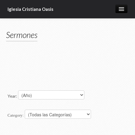
Iglesia Cristiana Oasis
Contactos
Sermones
Sermones
Ministerios
Liderazgo
Celulas
Meditaciones
Articulos de Edificacion
Year:
Category: