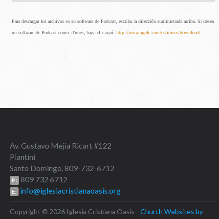
Para descargar los archivos en su software de Podcast, escriba la dirección suministrada arriba. Si desea
un software de Podcast como iTunes, haga clic aquí:
http://www.apple.com/es/itunes/download/
Av. Gustavo Mejia Ricart #122
Piantini
Santo Domingo, 809-732-6712
809 732 6712
P:
info@iglesiacristianaoasis.org
E:
Copyright © 2026 Iglesia Cristiana Oasis
Church Websites by