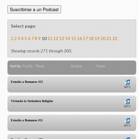
Select page:
1
2
3
4
5
6
7
8
9
10
11
12
13
14
15
16
17
18
19
20
21
22
Showing records 271 through 300.
Sort by:
Fecha
Título
Orador
Texto
Estudio a Romanos #52
Viviendo la Verdadera Religión
Estudio a Romanos #51