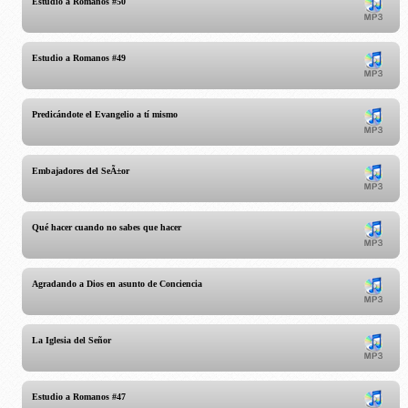
Estudio a Romanos #50
Estudio a Romanos #49
Predicándote el Evangelio a tí mismo
Embajadores del SeÃ±or
Qué hacer cuando no sabes que hacer
Agradando a Dios en asunto de Conciencia
La Iglesia del Señor
Estudio a Romanos #47