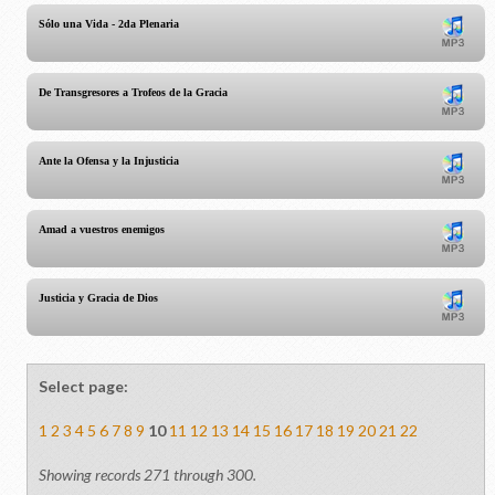
Sólo una Vida - 2da Plenaria
De Transgresores a Trofeos de la Gracia
Ante la Ofensa y la Injusticia
Amad a vuestros enemigos
Justicia y Gracia de Dios
Select page:
1
2
3
4
5
6
7
8
9
10
11
12
13
14
15
16
17
18
19
20
21
22
Showing records 271 through 300.